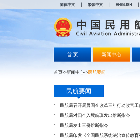
新
简体中文
繁体中文
ENGLISH
窗
口
打
开
无
障
碍
说
明
首 页
新闻中心
页
面,
按
首页
->
新闻中心
->
民航要闻
Alt
加
波
民航要闻
浪
键
打
民航局召开局属国企改革三年行动收官工
开
导
民航局对四个入境航班发出熔断指令
盲
民航局发出三份熔断指令
模
式
民航局印发《全国民航系统法治宣传教育第八