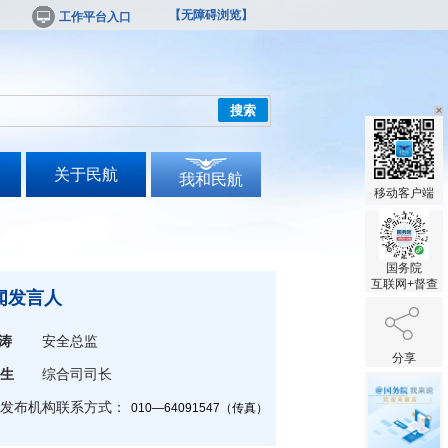
【无障碍浏览】
工作平台入口
搜索
关于民航
我和民航
移动客户端
国务院
互联网+督查
闻发言人
涛
安全总监
分享
生
综合司司长
发布机构联系方式：
010—64091547（传真）