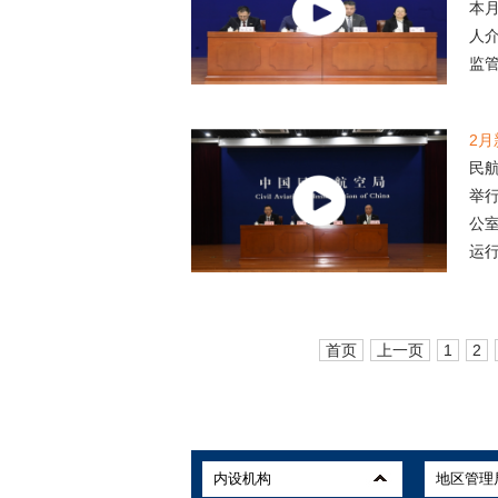
本
人
监管
2
民航
举
公室
运行
首页
上一页
1
2