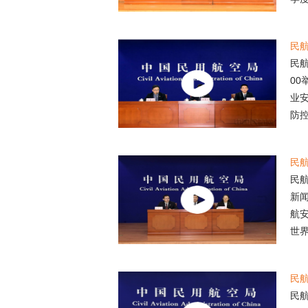
民
民航
0
业
防控
民
民航
新
航
世界
民
民航