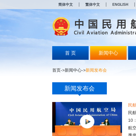
新
简体中文
繁体中文
ENGLISH
窗
口
打
开
无
障
碍
说
明
首 页
新闻中心
页
面,
按
首页
->
新闻中心
->
新闻发布会
Alt
加
波
新闻发布会
浪
键
打
民
开
导
民航
盲
10
模
式
航
季度