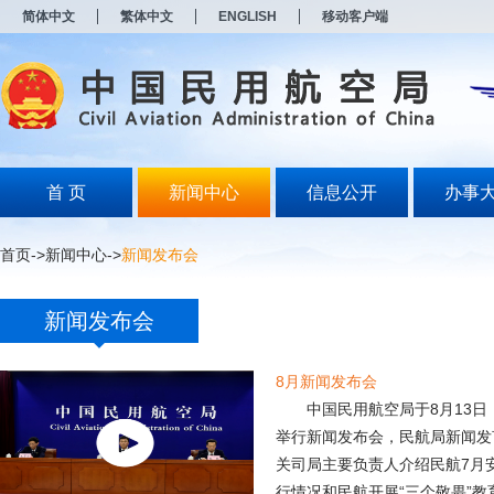
新
简体中文
繁体中文
ENGLISH
移动客户端
窗
口
打
开
无
障
碍
说
明
首 页
新闻中心
信息公开
办事
页
面,
按
首页
->
新闻中心
->
新闻发布会
Alt
加
波
新闻发布会
浪
键
打
8月新闻发布会
开
导
中国民用航空局于8月13日
盲
举行新闻发布会，民航局新闻发
模
式
关司局主要负责人介绍民航7月
行情况和民航开展“三个敬畏”教育.