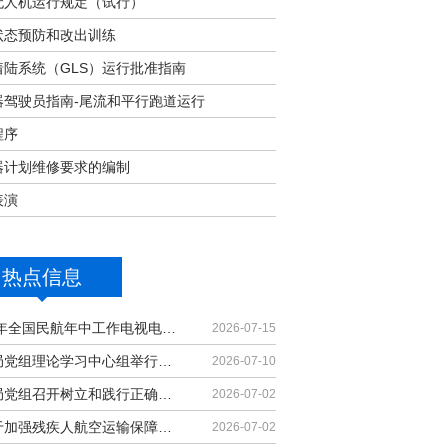
无人机运行规定（试行）
状态预防和改出训练
着陆系统（GLS）运行批准指南
器驾驶员指南-尾流和平行跑道运行
程序
器计划维修要求的编制
表演
热点信息
2026年全国民航年中工作电视电话会议召开
2026-07-15
民航局党组理论学习中心组举行集体学习
2026-07-10
民航局党组召开树立和践行正确政绩观学习教育党课报告会暨深化模范机关建设推进会
2026-07-02
《关于加强残疾人航空运输保障能力的若干措施》印发
2026-07-02