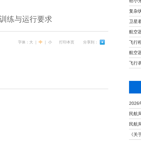
轻小
复杂
训练与运行要求
卫星
航空
飞行
字体：
大
｜
中
｜
小
打印本页
分享到：
航空
飞行