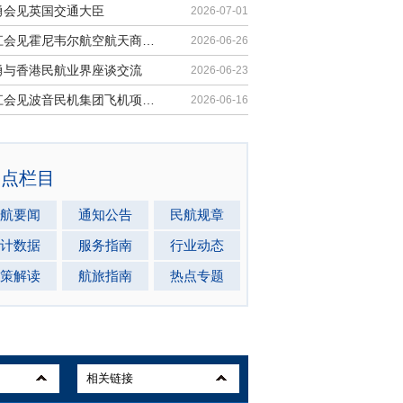
勇会见英国交通大臣
2026-07-01
胡振江会见霍尼韦尔航空航天商业售后市场全球总裁
2026-06-26
勇与香港民航业界座谈交流
2026-06-23
胡振江会见波音民机集团飞机项目与客户支持高级副总裁兼总经理迈克·弗莱明
2026-06-16
热点栏目
航要闻
通知公告
民航规章
计数据
服务指南
行业动态
策解读
航旅指南
热点专题