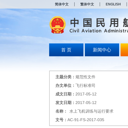
新
简体中文
繁体中文
ENGLISH
窗
口
打
开
无
障
碍
说
明
首 页
新闻中心
页
面,
按
Alt
加
主题分类：
规范性文件
波
浪
办文单位：
飞行标准司
键
成文日期：
2017-05-12
打
开
发文日期：
2017-05-12
导
盲
名称：
水上飞机训练与运行要求
模
文号：
AC-91-FS-2017-035
式