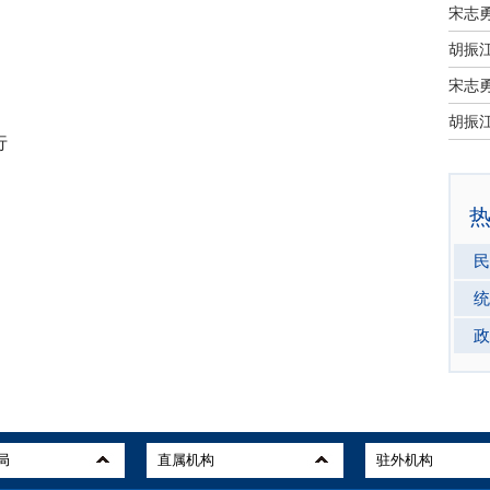
宋志
宋志
行
民
统
政