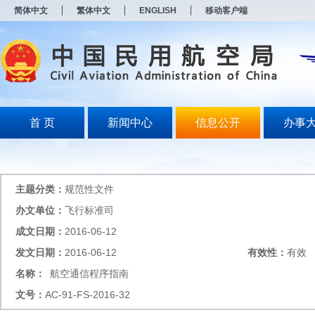
新
简体中文
繁体中文
ENGLISH
移动客户端
窗
口
打
开
无
障
碍
说
明
首 页
新闻中心
信息公开
办事
页
面,
按
Alt
加
主题分类：
规范性文件
波
浪
办文单位：
飞行标准司
键
成文日期：
2016-06-12
打
开
发文日期：
2016-06-12
有效性：
有效
导
盲
名称：
航空通信程序指南
模
文号：
AC-91-FS-2016-32
式