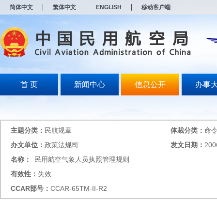
新
简体中文
繁体中文
ENGLISH
移动客户端
窗
口
打
开
无
障
碍
说
明
首 页
新闻中心
信息公开
办事
页
面,
按
Alt
加
主题分类：
民航规章
体裁分类：
命
波
浪
办文单位：
政策法规司
发文日期：
200
键
名称：
民用航空气象人员执照管理规则
打
开
有效性：
失效
导
盲
CCAR
部号：
CCAR-65TM-II-R2
模
式