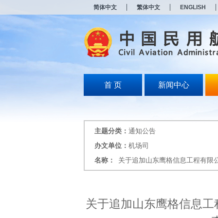
新
简体中文
繁体中文
ENGLISH
窗
口
打
开
无
障
碍
说
明
首 页
新闻中心
页
面,
按
Alt
加
主题分类：
通知公告
波
浪
办文单位：
机场司
键
名称：
关于追加山东鹰格信息工程有限
打
开
导
盲
模
关于追加山东鹰格信息工
式