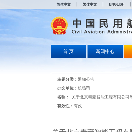
新
简体中文
繁体中文
ENGLISH
窗
口
打
开
无
障
碍
说
明
首 页
新闻中心
页
面,
按
Alt
加
主题分类：
通知公告
波
浪
办文单位：
机场司
键
名称：
关于北京泰豪智能工程有限公司
打
开
有效性：
有效
导
盲
模
式