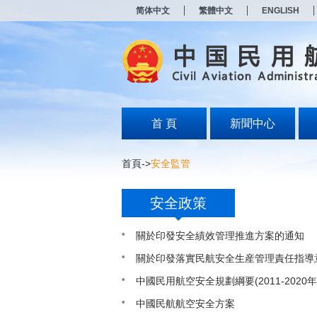
新
简体中文
繁體中文
ENGLISH
窗
口
打
开
无
障
碍
说
明
首 頁
新聞中心
页
面,
按
首頁
->
安全監管
Alt
加
波
安全政策
浪
键
打
關於印發安全績效管理推進方案的通知
开
關於印發落實民航安全生産管理責任指導
导
盲
中國民用航空安全規劃綱要(2011-2020年
模
式
中國民航航空安全方案