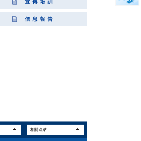
宣 傳 培 訓
信 息 報 告