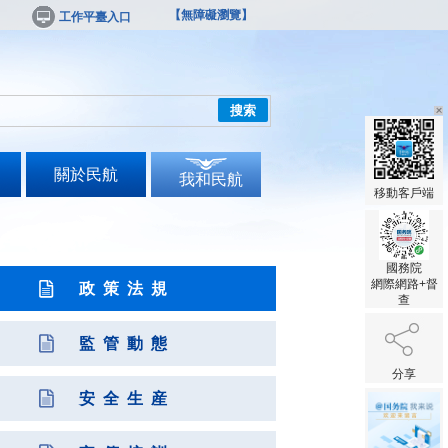
【無障礙瀏覽】
工作平臺入口
搜索
關於民航
我和民航
移動客戶端
國務院
網際網路+督
政 策 法 規
查
監 管 動 態
分享
安 全 生 産