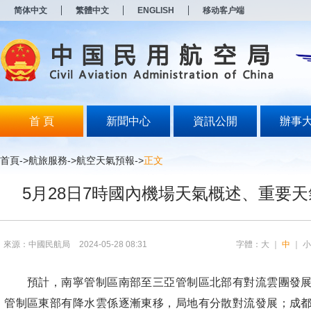
新
简体中文
繁體中文
ENGLISH
移动客户端
窗
口
打
开
无
障
碍
说
明
首 頁
新聞中心
資訊公開
辦事
页
面,
按
首頁
->航旅服務->
航空天氣預報
->
正文
Alt
加
5月28日7時國內機場天氣概述、重要
波
浪
键
打
开
來源：中國民航局
2024-05-28 08:31
字體：
大
｜
中
｜
导
盲
模
預計，南寧管制區南部至三亞管制區北部有對流雲團發展
式
管制區東部有降水雲係逐漸東移，局地有分散對流發展；成