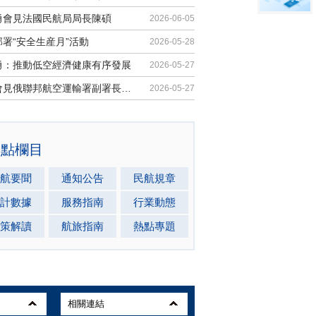
勇會見法國民航局局長陳碩
2026-06-05
署“安全生産月”活動
2026-05-28
勇：推動低空經濟健康有序發展
2026-05-27
馬兵會見俄聯邦航空運輸署副署長安德...
2026-05-27
熱點欄目
航要聞
通知公告
民航規章
計數據
服務指南
行業動態
策解讀
航旅指南
熱點專題