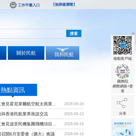
【無障礙瀏覽】
工作平臺入口
搜索
關於民航
我和民航
移動客戶端
國務院
網際網路+督
熱點資訊
查
胡振江會見霍尼韋爾航空航太商業售後...
2026-06-26
勇與香港民航業界座談交流
分享
2026-06-23
胡振江會見波音民機集團飛機項目與客...
2026-06-16
局召開6月安委會（擴大）會議
2026-06-12