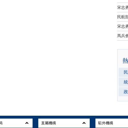
宋志
民航部
宋志
民
統
政