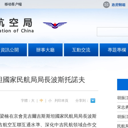
移动客户端
政府郵箱
資訊公開
辦事大廳
互動交流
專題專欄
坦國家民航局局長波斯托諾夫
字體：
大
｜
中
｜
小
列印本頁
分享到：
宋志
梁楠在京會見吉爾吉斯斯坦國家民航局局長波斯
吉航空互聯互通水準、深化中吉民航領域合作交
民航