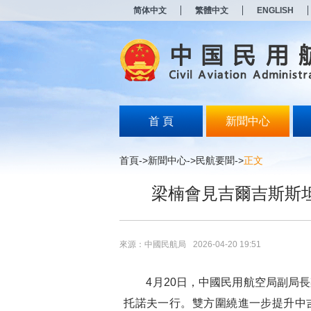
新
简体中文
繁體中文
ENGLISH
窗
口
打
开
无
障
碍
说
明
首 頁
新聞中心
页
面,
按
首頁
->
新聞中心
->
民航要聞
->
正文
Alt
加
梁楠會見吉爾吉斯斯
波
浪
键
打
开
來源：中國民航局
2026-04-20 19:51
导
盲
模
4月20日，中國民用航空局副局長
式
托諾夫一行。雙方圍繞進一步提升中