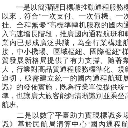
一是以簡潔醒目標識推動通程服務標準
以來，符合“一次支付、一次值機、一
挂、全程無憂”高標準轉机服務的國內
入高速增長階段，推廣國內通程航班和
業內已形成廣泛共識，為全行業構建
接，中小機場、區域樞紐、國際樞紐“梯
質發展新格局提供了有力支撐。隨著
大，行業對高品質通程服務標準化、規
迫切，亟需建立統一的國內通程航班
識》的發佈實施，既為行業單位提供統
準，也讓廣大旅客能夠清晰識別並乘坐
航班。
二是以數字平臺助力實現標識多場
識》基於民航局清算中心“國內通程