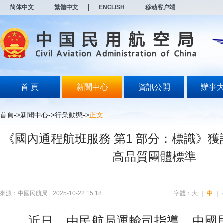
新
简体中文
繁體中文
ENGLISH
移动客户端
窗
口
打
开
无
障
碍
说
明
首 頁
新聞中心
資訊公開
辦事
页
面,
按
首頁
->
新聞中心
->
行業動態
->
正文
Alt
加
《國內通程航班服務 第1 部分：標識》獲評
波
浪
高品質團體標準
键
打
开
导
盲
來源：中國民航局
2025-10-22 15:18
字體：
大
｜
中
｜
模
式
近日，由民航局運輸司指導，中國