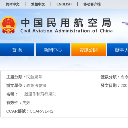
新
简体中文
繁體中文
ENGLISH
移动客户端
窗
口
打
开
无
障
碍
说
明
首 頁
新聞中心
資訊公開
辦事
页
面,
按
Alt
加
主題分類：
民航規章
體裁分類：
命
波
浪
辦文單位：
政策法規司
發文日期：
200
键
名稱：
一般運作和飛行規則
打
开
有效性：
失效
导
盲
CCAR
部號：
CCAR-91-R2
模
式