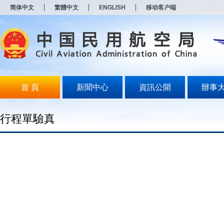
新
简体中文
繁體中文
ENGLISH
移动客户端
窗
口
打
开
无
障
碍
说
明
首 頁
新聞中心
資訊公開
辦事
页
面,
按
行程單驗真
Alt
加
波
浪
键
打
开
导
盲
模
式