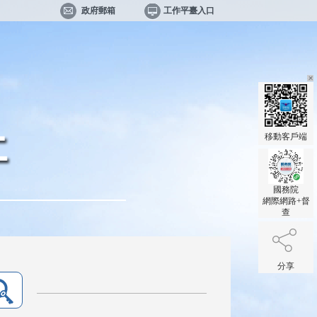
政府郵箱
工作平臺入口
移動客戶端
國務院
網際網路+督
查
分享