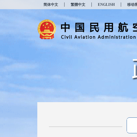
新
简体中文
繁體中文
ENGLISH
移动
窗
口
打
开
无
障
碍
说
明
页
面,
按
Alt
加
波
浪
键
打
开
导
盲