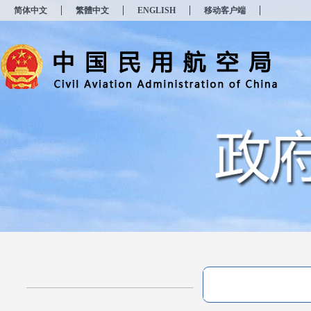
新
简体中文
繁體中文
ENGLISH
移动客户端
窗
口
打
开
无
障
碍
说
明
页
面,
按
Alt
加
波
浪
键
打
开
导
盲