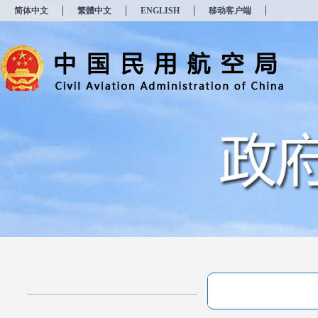
新
简体中文
繁體中文
ENGLISH
移动客户端
窗
口
打
开
无
障
碍
说
明
页
面,
按
Alt
加
波
浪
键
打
开
导
盲