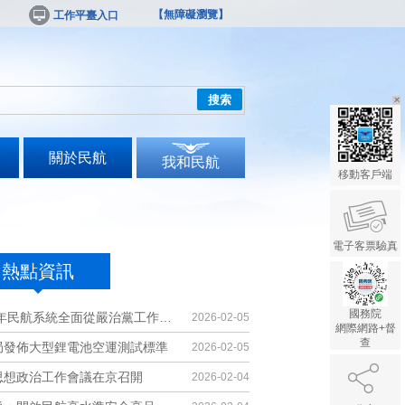
【無障礙瀏覽】
工作平臺入口
搜索
關於民航
我和民航
移動客戶端
電子客票驗真
熱點資訊
國務院
2026年民航系統全面從嚴治黨工作會議召開
2026-02-05
網際網路+督
查
局發佈大型鋰電池空運測試標準
2026-02-05
思想政治工作會議在京召開
2026-02-04