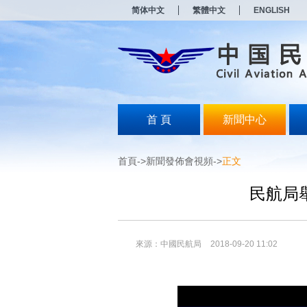
新
新
简体中文
繁體中文
ENGLISH
窗
窗
口
口
打
打
开
开
无
无
障
障
碍
碍
说
说
明
明
首 頁
新聞中心
页
页
面,
面,
按
按
首頁
->
新聞發佈會視頻
->
正文
Alt
Alt
加
加
波
波
民航局
浪
浪
键
键
打
打
开
开
來源：中國民航局
2018-09-20 11:02
导
导
盲
盲
模
模
式
式