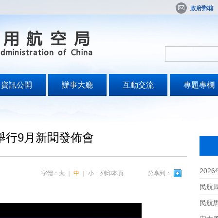
政府郵箱
資訊公開
辦事大廳
互動交流
專題專欄
舉行9月新聞發佈會
字體：
大
｜
中
｜
小
列印本頁
分享到：
民航
民航