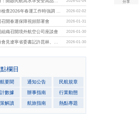
宋志勇：開啟民航高水準安全高品質發展...
2026-02-04
分享
何立峰檢查2026年春運工作時強調 全力做...
2026-02-02
局召開春運保障視頻部署會
2026-01-31
局組織召開境外航空公司座談會
2026-01-30
宋志勇會見遼寧省委書記許昆林、省長王新偉
2026-01-30
熱點欄目
航要聞
通知公告
民航規章
計數據
辦事指南
行業動態
策解讀
航旅指南
熱點專題