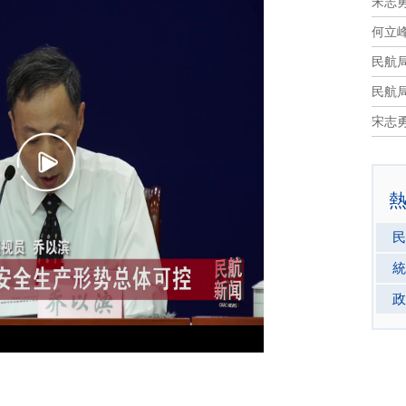
民航
民航
民
統
政