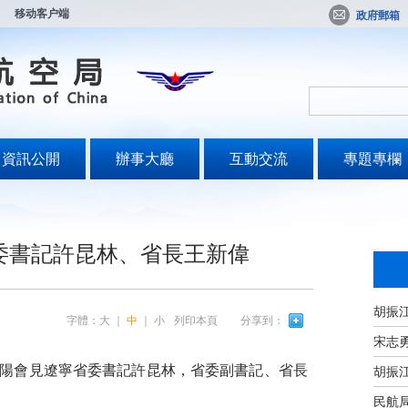
移动客户端
政府郵箱
資訊公開
辦事大廳
互動交流
專題專欄
委書記許昆林、省長王新偉
字體：
大
｜
中
｜
小
列印本頁
分享到：
宋志
陽會見遼寧省委書記許昆林，省委副書記、省長
民航