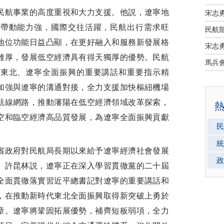
航事業的高度重視和大力支援。他説，遼寧地
宋志
射帶動能力強，國際交往活躍，民航出行需求旺
民航部
地位功能日益凸顯，在更好融入和服務新發展格
宋志
雄厚，發展低空經濟具有得天獨厚的優勢。民航
於東北、遼寧全面振興的重要講話和重要指示精
加強與遼寧的溝通對接，全力支援加快樞紐機場
航線網路，推動瀋陽在低空經濟領域改革探索，
空和臨空經濟高品質發展，為遼寧全面振興貢獻
民
統
政府對民航局長期以來給予遼寧經濟社會發展
政
。許昆林説，遼寧正在深入學習貫徹黨的二十屆
全面貫徹落實習近平總書記對遼寧的重要講話和
，在推動新時代東北全面振興取得新突破上勇於
章。遼寧將鞏固拓展優勢，補齊短板弱項，全力