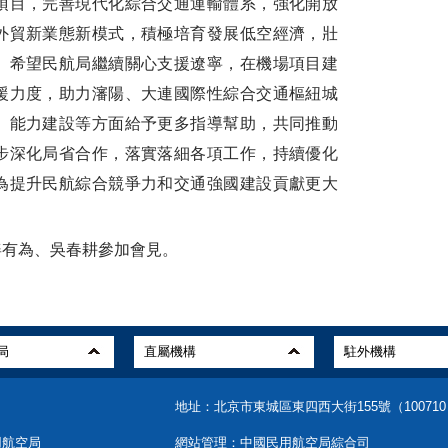
項目，完善現代化綜合交通運輸體系，強化開放
外貿新業態新模式，積極培育發展低空經濟，壯
。希望民航局繼續關心支援遼寧，在機場項目建
援力度，助力瀋陽、大連國際性綜合交通樞紐城
、能力建設等方面給予更多指導幫助，共同推動
步深化局省合作，落實落細各項工作，持續優化
為提升民航綜合競爭力和交通強國建設貢獻更大
有為、吳春耕參加會見。
地址：北京市東城區東四西大街155號（10071
用航空局
網站管理：中國民用航空局綜合司