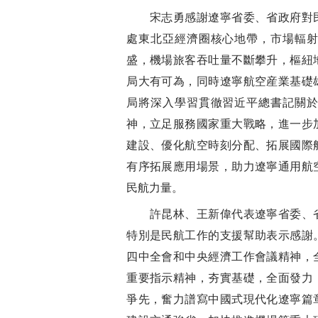
宋志勇感謝遼寧省委、省政府對民
處東北亞經濟圈核心地帶，市場輻
盛，機場旅客吞吐量不斷攀升，樞紐
局大有可為，同時遼寧航空産業基礎
局將深入學習貫徹習近平總書記關
神，立足服務國家重大戰略，進一步
建設、優化航空時刻分配、拓展國際
有序拓展應用場景，助力遼寧通用航
民航力量。
許昆林、王新偉代表遼寧省委、省
特別是民航工作的支援幫助表示感謝
四中全會和中央經濟工作會議精神，
重要指示精神，夯實基礎，全面發力
爭先，奮力譜寫中國式現代化遼寧篇