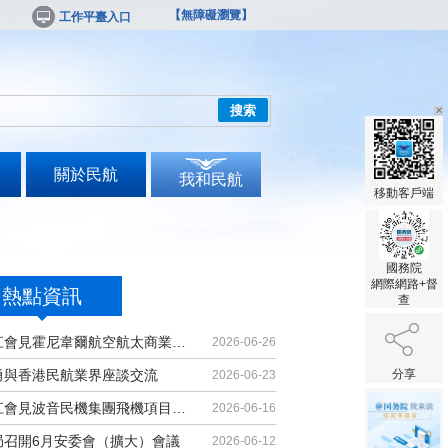
【無障礙瀏覽】
工作平臺入口
搜索
關於民航
我和民航
移動客戶端
國務院
網際網路+督
熱點資訊
查
胡振江會見霍尼韋爾航空航太商業售後...
2026-06-26
勇與香港民航業界座談交流
分享
2026-06-23
胡振江會見波音民機集團飛機項目與客...
2026-06-16
局召開6月安委會（擴大）會議
2026-06-12