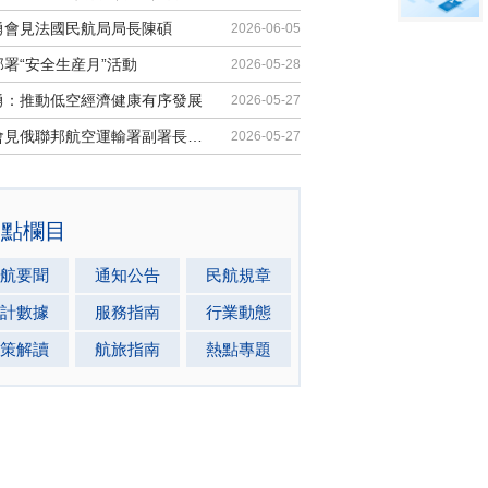
勇會見法國民航局局長陳碩
2026-06-05
署“安全生産月”活動
2026-05-28
勇：推動低空經濟健康有序發展
2026-05-27
馬兵會見俄聯邦航空運輸署副署長安德...
2026-05-27
熱點欄目
航要聞
通知公告
民航規章
計數據
服務指南
行業動態
策解讀
航旅指南
熱點專題