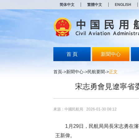
新
简体中文
繁體中文
ENGLISH
窗
口
打
开
无
障
碍
说
明
首 頁
新聞中心
页
面,
按
首頁
->
新聞中心
->
民航要聞
->
正文
Alt
加
宋志勇會見遼寧省
波
浪
键
打
开
來源：中國民航局
2026-01-30 08:12
导
盲
模
1月29日，民航局局長宋志勇在瀋
式
王新偉。