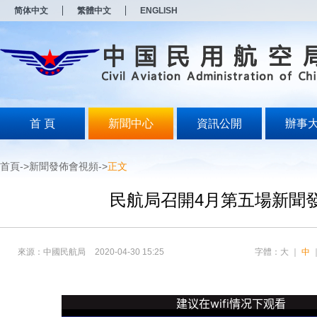
新
新
简体中文
繁體中文
ENGLISH
窗
窗
口
口
打
打
开
开
无
无
障
障
碍
碍
说
说
明
明
首 頁
新聞中心
資訊公開
辦事
页
页
面,
面,
按
按
首頁
->
新聞發佈會視頻
->
正文
Alt
Alt
加
加
波
波
民航局召開4月第五場新聞
浪
浪
键
键
打
打
开
开
來源：中國民航局
2020-04-30 15:25
字體：
大
｜
中
导
导
盲
盲
模
模
式
式