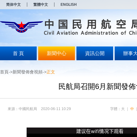
新
新
简体中文
繁體中文
ENGLISH
窗
窗
口
口
打
打
开
开
无
无
障
障
碍
碍
说
说
明
明
首 頁
新聞中心
資訊公開
辦事
页
页
面,
面,
按
按
首頁
->
新聞發佈會視頻
->
正文
Alt
Alt
加
加
波
波
民航局召開6月新聞發佈
浪
浪
键
键
打
打
开
开
來源：中國民航局
2020-06-11 10:29
字體：
大
｜
中
导
导
盲
盲
模
模
式
式