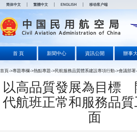
新
简体中文
繁體中文
ENGLISH
移动客户端
窗
口
打
开
无
障
碍
说
明
首 頁
新聞中心
資訊公開
辦事
页
面,
按
首頁
->
專題專欄
->
熱點專題
->
民航服務品質體系建設專項行動
->
會議部署
Alt
加
以高品質發展為目標 
波
浪
键
代航班正常和服務品質
打
开
导
面
盲
模
式