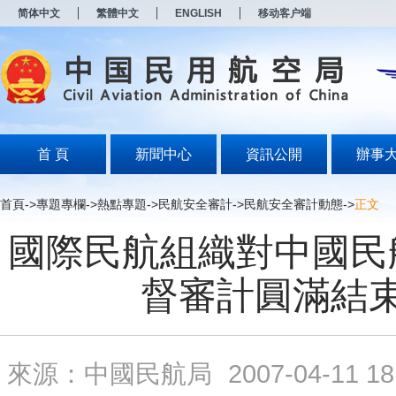
新
简体中文
繁體中文
ENGLISH
移动客户端
窗
口
打
开
无
障
碍
说
明
首 頁
新聞中心
資訊公開
辦事
页
面,
按
首頁
->
專題專欄
->
熱點專題
->
民航安全審計
->
民航安全審計動態
->
正文
Alt
加
國際民航組織對中國民
波
浪
键
督審計圓滿結
打
开
导
盲
模
來源：中國民航局
2007-04-11 18
式