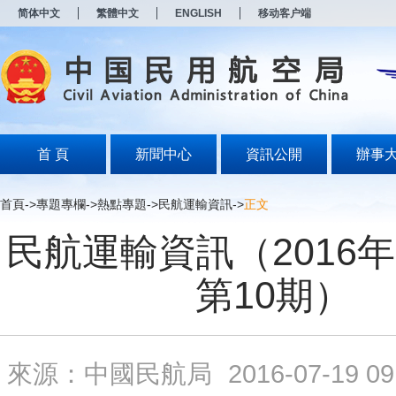
新
简体中文
繁體中文
ENGLISH
移动客户端
窗
口
打
开
无
障
碍
说
明
首 頁
新聞中心
資訊公開
辦事
页
面,
按
首頁
->
專題專欄
->
熱點專題
->
民航運輸資訊
->
正文
Alt
加
民航運輸資訊（2016年
波
浪
键
第10期）
打
开
导
盲
模
來源：中國民航局
2016-07-19 09
式