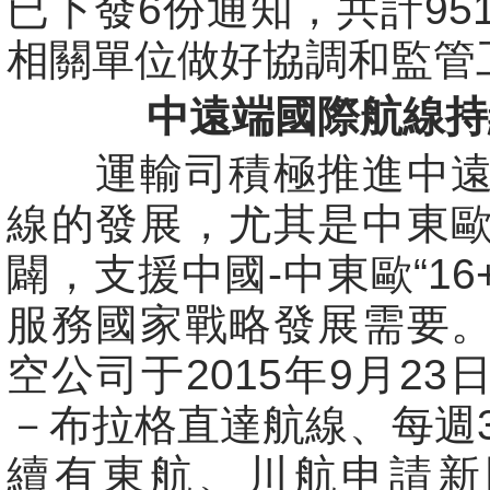
已下發6份通知，共計95
相關單位做好協調和監管
中遠端國際航線持
運輸司積極推進中遠
線的發展，尤其是中東
闢，支援中國-中東歐“16
服務國家戰略發展需要
空公司于2015年9月23
－布拉格直達航線、每週
續有東航、川航申請新