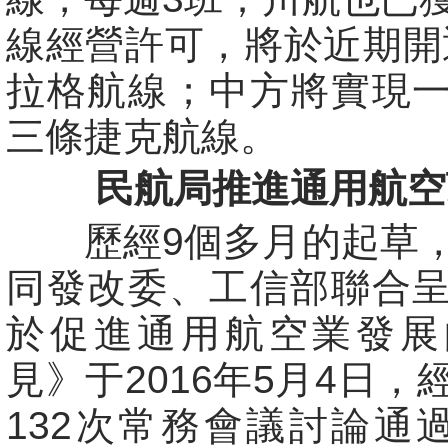
線經營許可，將於近期開
拉格航線；中方將實現
三條捷克航線。
民航局推進通用航空
歷經9個多月的起草，
同發改委、工信部聯合
於促進通用航空業發展
見》于2016年5月4日，
132次常務會議討論通過