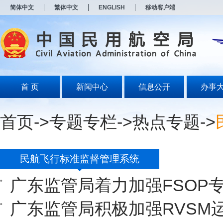
新
简体中文
繁体中文
ENGLISH
移动客户端
窗
口
打
开
无
障
碍
说
明
首 页
新闻中心
信息公开
办事
页
面,
按
首页
->
专题专栏
->
热点专题
->
Alt
加
波
浪
键
民航飞行标准监督管理系统
打
开
广东监管局着力加强FSOP
导
盲
模
广东监管局积极加强RVSM
式