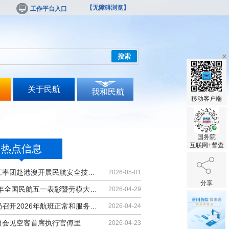
【无障碍浏览】
工作平台入口
搜索
关于民航
我和民航
移动客户端
国务院
互联网+督查
热点信息
胡振江率团赴港澳开展民航安全技术交流
2026-05-01
分享
2026年全国民航五一表彰暨劳模大讲堂...
2026-04-29
民航局召开2026年航班正常和服务质量...
2026-04-24
勇会见空客首席执行官傅里
2026-04-23