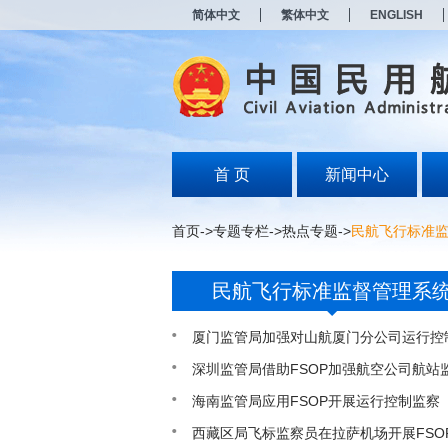
新
简体中文
繁体中文
ENGLISH
窗
口
打
开
无
障
碍
说
明
首 页
新闻中心
页
面,
按
首页
->
专题专栏
->
热点专题
->
民航飞行标准
Alt
加
波
民航飞行标准监督管理系
浪
键
打
厦门监管局加强对山航厦门分公司运行控
开
导
深圳监管局借助FSOP加强航空公司航站
盲
海南监管局应用FSOP开展运行控制监察
模
式
西藏区局飞标监察员在拉萨机场开展FSO