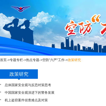
新
窗
口
打
开
无
障
碍
说
明
页
面,
按
Alt
首页
->
专题专栏
->
热点专题
->
空防"六严"工作
->
政策研究
加
波
浪
政策研究
键
打
开
总体国家安全观与反恐对策思考
导
盲
中国国家安全观演进下的警务发展
模
式
机上盗窃案件侦查难点及对策