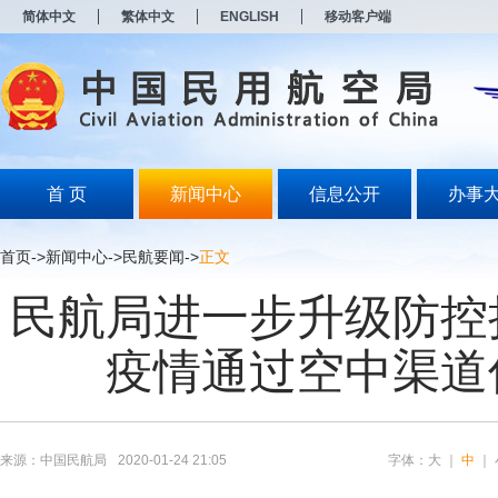
新
简体中文
繁体中文
ENGLISH
移动客户端
窗
口
打
开
无
障
碍
说
明
首 页
新闻中心
信息公开
办事
页
面,
按
首页
->
新闻中心
->
民航要闻
->
正文
Alt
加
民航局进一步升级防控
波
浪
键
疫情通过空中渠道
打
开
导
盲
模
来源：中国民航局
2020-01-24 21:05
字体：
大
｜
中
｜
式