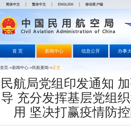
新
简体中文
繁体中文
ENGLISH
移动客户端
窗
口
打
开
无
障
碍
说
明
首 页
新闻中心
信息公开
办事
页
面,
按
首页
->
新闻中心
->
民航要闻
->
正文
Alt
加
民航局党组印发通知 
波
浪
键
导 充分发挥基层党组
打
开
导
用 坚决打赢疫情防
盲
模
式