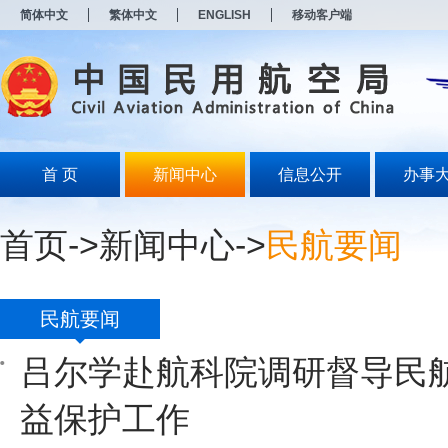
新
简体中文
繁体中文
ENGLISH
移动客户端
窗
口
打
开
无
障
碍
说
明
首 页
新闻中心
信息公开
办事
页
面,
按
首页
->
新闻中心
->
民航要闻
Alt
加
波
浪
键
民航要闻
打
开
吕尔学赴航科院调研督导民
导
盲
模
益保护工作
式