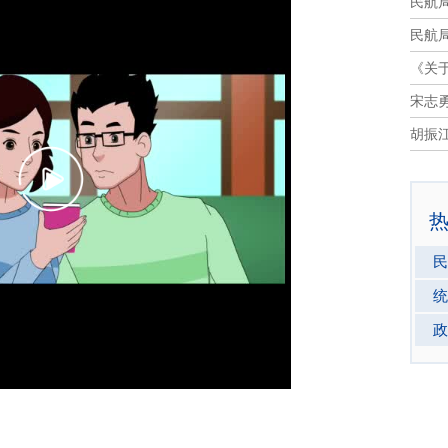
民航
民航局
《关于
宋志
胡振江
民
统
政