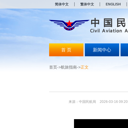
新
简体中文
繁体中文
ENGLISH
窗
口
打
开
无
障
碍
说
明
首 页
新闻中心
页
面,
按
首页
->
航旅指南
->
正文
Alt
加
波
浪
键
打
开
来源：中国民航局
2026-03-16 09:20
导
盲
模
式