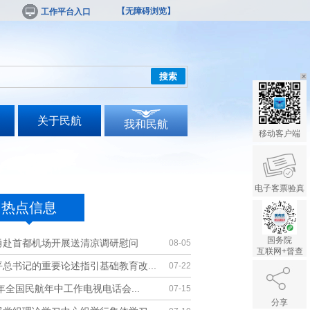
【无障碍浏览】
工作平台入口
搜索
关于民航
我和民航
移动客户端
电子客票验真
热点信息
国务院
勇赴首都机场开展送清凉调研慰问
08-05
互联网+督查
总书记的重要论述指引基础教育改...
07-22
6年全国民航年中工作电视电话会...
07-15
分享