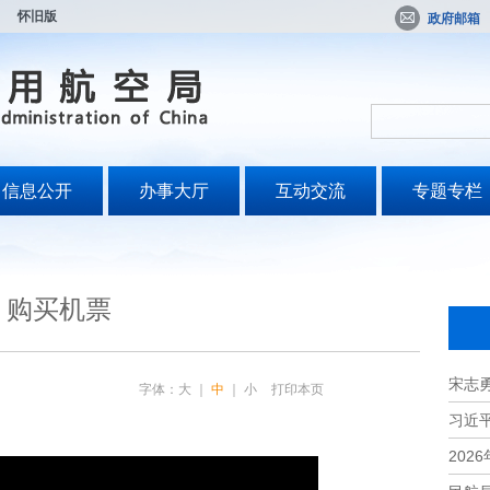
怀旧版
政府邮箱
信息公开
办事大厅
互动交流
专题专栏
购买机票
宋志
字体：
大
｜
中
｜
小
打印本页
习近平
202