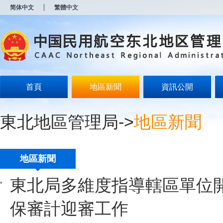
新
简体中文
繁體中文
窗
口
打
开
无
障
碍
说
明
首頁
地區新聞
資訊公開
页
面,
按
東北地區管理局
->
地區新聞
Alt
加
波
浪
键
地區新聞
打
开
東北局多維度指導轄區單位
导
盲
模
保審計迎審工作
式