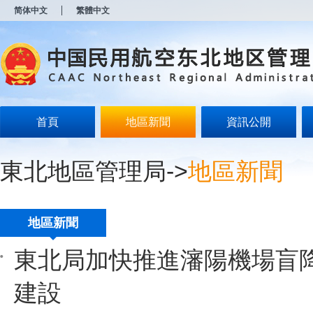
新
简体中文
繁體中文
窗
口
打
开
无
障
碍
说
明
首頁
地區新聞
資訊公開
页
面,
按
東北地區管理局
->
地區新聞
Alt
加
波
浪
键
地區新聞
打
开
東北局加快推進瀋陽機場盲
导
盲
模
建設
式