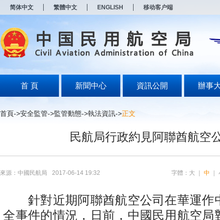
新
简体中文
繁體中文
ENGLISH
移动客户端
窗
口
打
开
无
障
碍
说
明
首 頁
新聞中心
資訊公開
辦事
页
面,
按
首頁
->
安全監管
->
監管動態
->
執法資訊
->
正文
Alt
加
民航局行政約見阿聯酋航空
波
浪
键
打
开
來源：中國民航局
2017-06-14 19:32
字體：
大
｜
中
｜
导
盲
模
針對近期阿聯酋航空公司在華運作
式
全事件的情況，日前，中國民用航空局