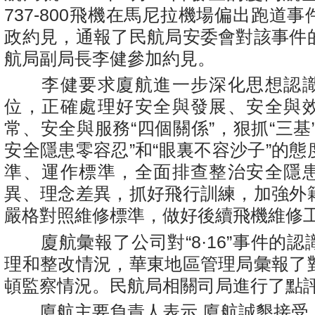
737-800飛機在馬尼拉機場偏出跑道
政約見，通報了民航局安委會對該事件
航局副局長李健參加約見。
李健要求廈航進一步深化思想認識
位，正確處理好安全與發展、安全與
常、安全與服務“四個關係”，狠抓“三基
安全隱患零容忍”和“眼裏不容沙子”的
準、運作標準，全面排查整治安全隱
異、理念差異，抓好飛行訓練，加強外
嚴格對照維修標準，做好後續飛機維修
廈航彙報了公司對“8·16”事件的認
理和整改情況，華東地區管理局彙報了
頓監察情況。民航局相關司局進行了點
廈航主要負責人表示,廈航誠懇接受