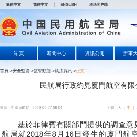
新
简体中文
繁體中文
ENGLISH
移动客户端
窗
口
打
开
无
障
碍
说
明
首 頁
新聞中心
資訊公開
辦事
页
面,
按
首頁
->
安全監管
->
監管動態
->
執法資訊
->
正文
Alt
加
民航局行政約見廈門航空有限
波
浪
键
打
开
來源：中國民航局
2019-06-27 09:04
字體：
大
｜
中
｜
导
盲
模
基於菲律賓有關部門提供的調查意見，
式
航局就2018年8月16日發生的廈門