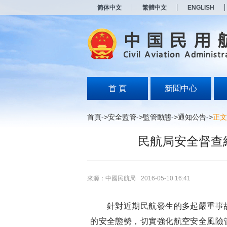
新
简体中文
繁體中文
ENGLISH
窗
口
打
开
无
障
碍
说
明
首 頁
新聞中心
页
面,
按
首頁
->
安全監管
->
監管動態
->
通知公告
->
正文
Alt
加
民航局安全督查
波
浪
键
打
开
來源：中國民航局
2016-05-10 16:41
导
盲
模
針對近期民航發生的多起嚴重事故
式
的安全態勢，切實強化航空安全風險