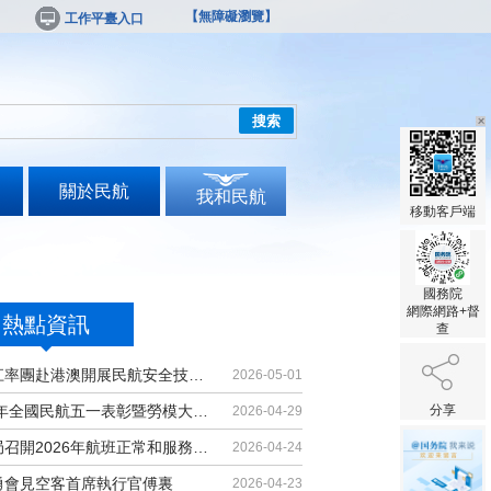
【無障礙瀏覽】
工作平臺入口
搜索
關於民航
我和民航
移動客戶端
國務院
網際網路+督
熱點資訊
查
胡振江率團赴港澳開展民航安全技術交流
2026-05-01
2026年全國民航五一表彰暨勞模大講堂...
分享
2026-04-29
民航局召開2026年航班正常和服務品質...
2026-04-24
勇會見空客首席執行官傅裏
2026-04-23