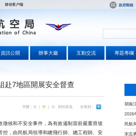
移动客户端
政府郵箱
資訊公開
辦事大廳
互動交流
專題專欄
組赴7地區開展安全督查
字體：
大
｜
中
｜
小
列印本頁
分享到：
徵候和不安全事件，為有效遏制當前嚴重滑坡
管控，由民航局領導和總飛行師、總工程師、安
宋志