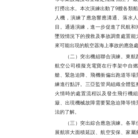
打撈出水。本次演練出動了9艘各類船
人機，演練了應急響應溝通、落水
目。通過演練，進一步促進了民航和
墜毀情況下的搜救及事故調查處置能
來可能出現的航空器海上事故的應急
（二）突出機組聯合演練。東航西
航空公司模擬充電寶在行李架中自
艙、緊急迫降、飛機衝偏出跑道等場
練進行點評。三亞監管局組織全體監
火情時的處置流程以及發生飛行機
簸、出現機械故障需要緊急迫降等情
法的了解。
（三）突出綜合應急演練。各單位
展航班大面積延誤、航空安保、家屬