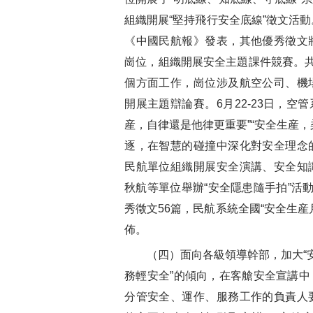
組織開展“堅持飛行安全底線”徵文活動
《中國民航報》發表，其他優秀徵文
崗位，組織開展安全主題課件競賽。共
個方面工作，崗位涉及航空公司、機
開展主題辯論賽。6月22-23日，空
産，自律還是他律更重要”“安全生産
逐，在智慧的碰撞中深化對安全理念
民航單位組織開展安全演講、安全知
秋航等單位舉辦“安全隱患隨手拍”活
秀徵文56篇，民航系統全國“安全生産
佈。
（四）面向各級領導幹部，加大“安
務輕安全”的傾向，在客艙安全宣講
分管安全、運作、服務工作的負責人