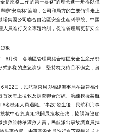
安全是乘務工作的第一要務”的理念進一步得以強
航舉辦“安康杯”論壇，公司和局方的主要領導走上
機場集團公司聯合自治區安全生産科學院、中國
管理人員進行安全專題培訓，促進管理層更新安全
短板
，6月份，各地區管理局結合轄區安全生産形勢
形式多樣的應急演練，堅持枕戈待旦不懈怠，努
月22日，民航華東局與福建海事局在福建福州
器首次海上搜救及調查聯合演練。演練模擬某航
和6名機組人員遇險。“事故”發生後，民航和海事
上搜救中心負責組織開展搜救任務，協調海巡船
機搜救並轉移獲救人員，民航派出事故調查員攜
最終失事位置，由專業潛水員進行水下探摸並成功