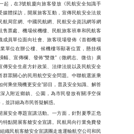
一起，在3號航廈向旅客發放《民航安全知識手
受媒體採訪，開展旅客互動，宣傳民航安全法規
民航局官網、中國民航網、民航安全資訊網等網
航售票處、機場候機樓、民航旅客班車和民航客
織成員單位面向社會、旅客現場發佈《首都機場
事業單位在辦公樓、候機樓等顯著位置，懸挂橫
橫幅、宣傳欄、發佈“雙微”（微網志、微信）廣
宣傳安全生産方針政策、法律法規以及民航安全
答群眾關心的民用航空安全問題。中聯航選派乘
如何乘坐飛機更安全”節目，普及安全知識、解答
隊深入附近鄉鎮、公園，為市民發放有關凈空保
料，並詳細為市民答疑解惑。
展安全專題宣講活動。一方面，針對夏季正危
的特點開展客艙安全宣講。民航局向行業免費發
，並組織民航客艙安全宣講團走進運輸航空公司和民