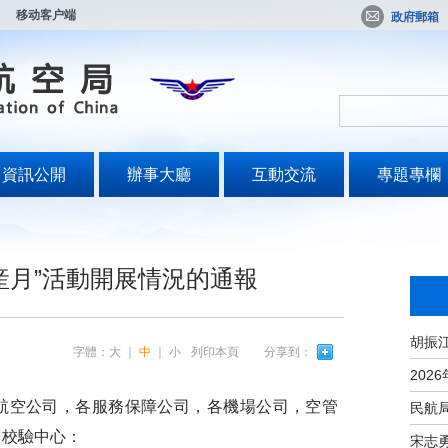
移动客户端
政府郵箱
資訊公開
辦事大廳
互動交流
專題專欄
産月”活動開展情況的通報
字體：
大
｜
中
｜
小
列印本頁
分享到：
航空公司，各服務保障公司，各機場公司，空管
、校驗中心：
宋志