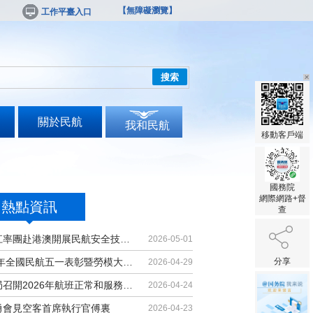
【無障礙瀏覽】
工作平臺入口
搜索
關於民航
我和民航
移動客戶端
國務院
網際網路+督
熱點資訊
查
胡振江率團赴港澳開展民航安全技術交流
2026-05-01
2026年全國民航五一表彰暨勞模大講堂...
分享
2026-04-29
民航局召開2026年航班正常和服務品質...
2026-04-24
勇會見空客首席執行官傅裏
2026-04-23