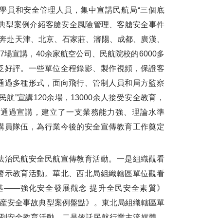
學員和安全管理人員，集中宣講民航局“三個底
合典型案例介紹客艙安全風險管理、客艙安全事件
後奔赴天津、北京、石家莊、瀋陽、成都、廣漢、
7場宣講，40余家航空公司、民航院校的6000多
泛好評。一些單位全程錄影、製作視頻，保證客
通過多種形式，面向飛行、管制人員和局方監察
航”宣講120余場，13000余人接受安全教育，
。通過宣講，建立了一支業務能力強、理論水準
講員隊伍，為行業今後的安全宣傳教育工作奠定
治民航安全民航宣傳教育活動。一是組織觀看
警示教育活動。華北、西北局組織轄區單位觀看
基───強化安全發展觀念 提升全民安全素質》
生産安全事故典型案例盤點》。東北局組織轄區單
系列安全教育活動。二是依託民航行業主流媒體，