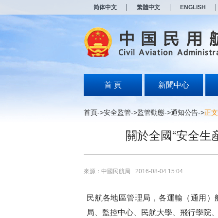
新
简体中文
繁體中文
ENGLISH
窗
口
打
开
无
障
碍
说
明
首 頁
新聞中心
页
面,
按
首頁
->
安全監管
->
監管動態
->
通知公告
->
正文
Alt
加
關於全國“安全生
波
浪
键
打
开
來源：中國民航局
2016-08-04 15:04
导
盲
模
民航各地區管理局，各運輸（通用）
式
局、監控中心、民航大學、飛行學院