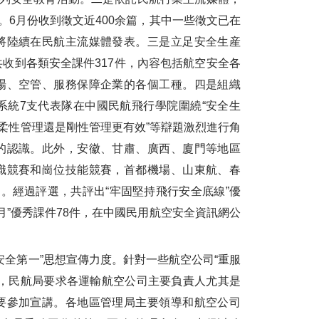
。6月份收到徵文近400余篇，其中一些徵文已在
將陸續在民航主流媒體發表。三是立足安全生産
收到各類安全課件317件，內容包括航空安全各
場、空管、服務保障企業的各個工種。四是組織
管系統7支代表隊在中國民航飛行學院圍繞“安全生
，柔性管理還是剛性管理更有效”等辯題激烈進行角
的認識。此外，安徽、甘肅、廣西、廈門等地區
識競賽和崗位技能競賽，首都機場、山東航、春
動。經過評選，共評出“牢固堅持飛行安全底線”優
月”優秀課件78件，在中國民用航空安全資訊網公
全第一”思想宣傳力度。針對一些航空公司“重服
中，民航局要求各運輸航空公司主要負責人尤其是
要參加宣講。各地區管理局主要領導和航空公司