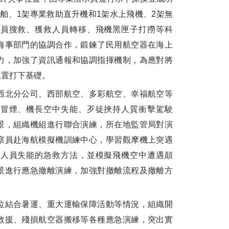
舶、1架專業救助直升機和1架水上飛機、2架無
人員搜救、獲救人員轉移、飛機黑匣子打撈等科
海事部門的協調合作，鍛鍊了民用航空器在海上
力，加強了資訊通報和協調指揮機制，為應對將
處置打下基礎。
北分公司、西部航空、多彩航空、幸福航空等
燃冒煙、機長空中失能、歹徒挾持人質衝擊駕駛
景，組織機組進行聯合演練，所在地監管局對演
察員赴海航模擬機訓練中心，學習觀摩機上突遇
組人員失能的急救方法，並模擬飛機空中遭遇顛
景進行應急撤離演練，加強對撤離流程及撤離方
結合暑運、重大運輸保障活動等情況，組織開
救援、殘損航空器搬移等各種應急演練，突出實