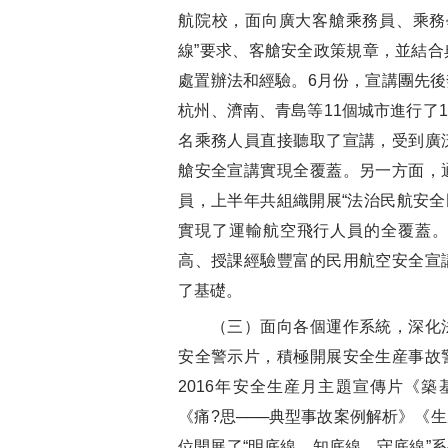
航院校，面向廣大客艙乘務員、乘務
線”要求、客艙安全政策規章，並結
處置辦法和經驗。6月份，宣講團先
杭州、濟南、青島等11個城市進行了1
名乘務人員直接聽取了宣講，受到廣
艙安全宣講實現全覆蓋。另一方面，
員，上半年共組織開展“法治民航安全民
實現了運輸航空飛行人員的全覆蓋
高、授課經驗豐富的民用航空安全宣
了基礎。
（三）面向各個運作系統，深化法
安全警示片，積極開展安全生産事故
2016年安全生産月主題宣傳片《築
《痛?思───典型事故案例解析》《
位開展了“明底線、知底線、守底線”