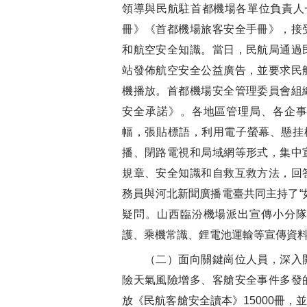
領導與民航駐首都機場各單位負責人
冊》《首都機場旅客安全手冊》，接
和航空安全知識。當日，民航局通過
站發佈航空安全公益廣告，並要求民
機播放。首都機場安全管理委員會組
安全承諾》。各地區管理局、各企
幅，張貼標語，利用電子螢幕、懸挂
播、閉路電視和局域網等形式，集中
規章、安全知識和自救互救方法，回
務員與河北新聞廣播電臺共同主持了“
疑問。山西臨汾機場派出宣傳小分
護、乘機常識、鋰電池運輸等宣傳資
（二）面向關鍵崗位人員，深入開
險天氣風險增多、客艙安全事件多發
放《民航客艙安全讀本》15000冊