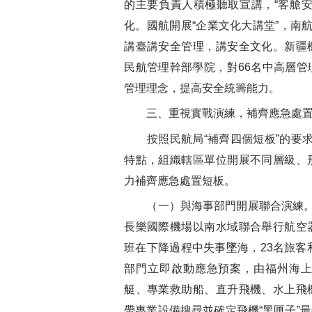
的主要負責人積極聽取宣講，“客艙
化。國航開展“企業文化大講堂”，南
講臺講安全管理，講安全文化。新疆
民航管理幹部學院，對66名中高層
管理理念，提高安全統籌能力。
三、重視實戰演練，補齊應急處置
按照民航局“補齊四個短板”的要求
特點，組織轄區單位開展不同層級、
力補齊應急處置短板。
（一）與海事部門開展聯合演練。6
長樂國際機場以南水域聯合舉行航空
班在下降過程中失事墜海，23名旅客
部門立即啟動應急預案，由福州海
艇、專業救助船、直升飛機、水上飛
帶專業設備搜尋並確定飛機“黑匣子”