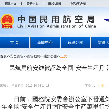
新
简体中文
繁體中文
ENGLISH
移动客户端
窗
口
打
开
无
障
碍
说
明
首 頁
新聞中心
資訊公開
辦事
页
面,
按
首頁
->
安全監管
->
監管動態
->
通知公告
->
正文
Alt
加
民航局航安辦被評為全國“安全生産月”
波
浪
键
打
开
來源：中國民航局
2016-10-08 14:18
字體：
大
｜
中
｜
导
盲
模
日前，國務院安委會辦公室下發通知，
式
年全國“安全生産月”和“安全生産萬里行