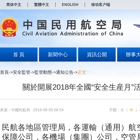
新
简体中文
繁體中文
ENGLISH
移动客户端
窗
口
打
开
无
障
碍
说
明
首 頁
新聞中心
資訊公開
辦事
页
面,
按
首頁
->
安全監管
->
監管動態
->
通知公告
->
正文
Alt
加
關於開展2018年全國“安全生産月”
波
浪
键
打
开
來源：中國民航局
2018-06-05 08:54
字體：
大
｜
中
｜
导
盲
模
民航各地區管理局，各運輸（通用）航
式
保障公司，各機場（集團）公司，空管