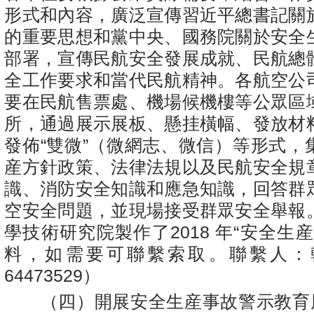
形式和內容，廣泛宣傳習近平總書記關
的重要思想和黨中央、國務院關於安全
部署，宣傳民航安全發展成就、民航總
全工作要求和當代民航精神。各航空公
要在民航售票處、機場候機樓等公眾區
所，通過展示展板、懸挂橫幅、發放材
發佈“雙微”（微網志、微信）等形式，
産方針政策、法律法規以及民航安全規
識、消防安全知識和應急知識，回答群
空安全問題，並現場接受群眾安全舉報
學技術研究院製作了2018 年“安全生
料，如需要可聯繫索取。聯繫人：
64473529）
（四）開展安全生産事故警示教育周