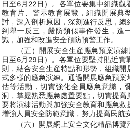
日至6月22日）。各單位要集中組織觀
教育片、警示教育展覽，組織開展典
討，深入剖析原因，深刻進行反思，總
到舉一反三，嚴防類似事件發生，進
識，加強和改進安全預防預警工作。
（五）開展安全生産應急預案演練周
日至6月29日）。各單位要堅持貼近實
則，結合安全生産特點和形勢，組織開
式多樣的應急演練。通過開展應急預案
估等活動，切實強化全員應急意識，
洞，掌握熟悉應急處置要點，切實提高
要將演練活動與加強安全教育和應急救
增強人員安全防範意識，努力提高民航
（六）開展網上安全文化精品博覽