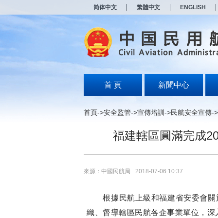
新
简体中文
繁體中文
ENGLISH
窗
口
打
开
无
障
碍
说
明
首 頁
新聞中心
页
面,
按
首頁
->
安全監管
->
宣傳培訓
->
民航安全宣傳
->
Alt
加
福建轄區圓滿完成20
波
浪
键
打
开
來源：中國民航局
2018-07-06 10:37
导
盲
模
根據民航上級和福建省安委會關於
式
織、督導轄區民航各企事業單位，深入