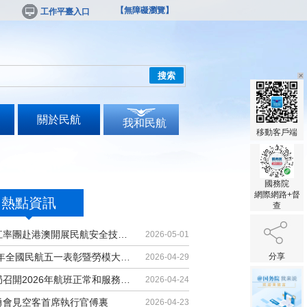
【無障礙瀏覽】
工作平臺入口
搜索
關於民航
我和民航
移動客戶端
國務院
網際網路+督
熱點資訊
查
胡振江率團赴港澳開展民航安全技術交流
2026-05-01
2026年全國民航五一表彰暨勞模大講堂...
分享
2026-04-29
民航局召開2026年航班正常和服務品質...
2026-04-24
勇會見空客首席執行官傅裏
2026-04-23