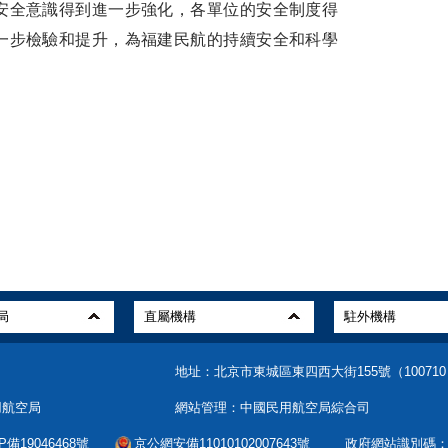
安全意識得到進一步強化，各單位的安全制度得
一步檢驗和提升，為福建民航的持續安全和科學
地址：北京市東城區東四西大街155號（10071
用航空局
網站管理：中國民用航空局綜合司
備19046468號
京公網安備11010102007643號
政府網站識別碼：bm