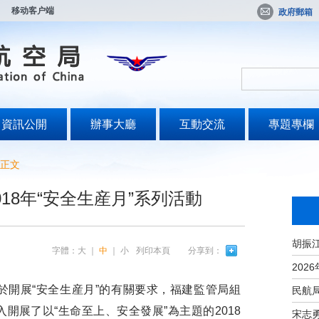
移动客户端
政府郵箱
資訊公開
辦事大廳
互動交流
專題專欄
正文
18年“安全生産月”系列活動
字體：
大
｜
中
｜
小
列印本頁
分享到：
開展“安全生産月”的有關要求，福建監管局組
開展了以“生命至上、安全發展”為主題的2018
宋志