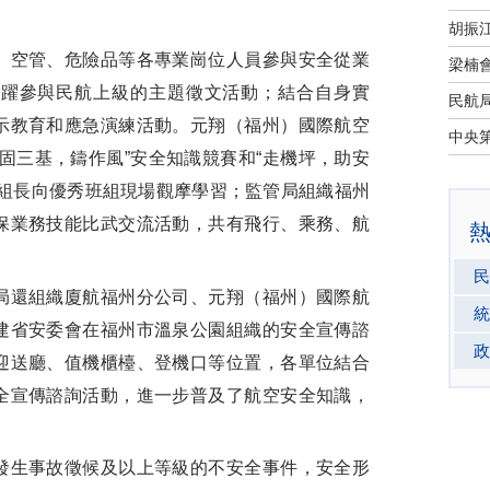
空管、危險品等各專業崗位人員參與安全從業
踴躍參與民航上級的主題徵文活動；結合自身實
示教育和應急演練活動。元翔（福州）國際航空
固三基，鑄作風”安全知識競賽和“走機坪，助安
班組長向優秀班組現場觀摩學習；監管局組織福州
保業務技能比武交流活動，共有飛行、乘務、航
。
民
還組織廈航福州分公司、元翔（福州）國際航
統
建省安委會在福州市溫泉公園組織的安全宣傳諮
政
迎送廳、值機櫃檯、登機口等位置，各單位結合
全宣傳諮詢活動，進一步普及了航空安全知識，
生事故徵候及以上等級的不安全事件，安全形