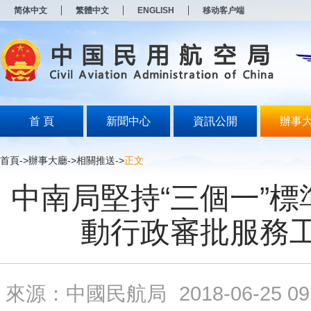
新
简体中文
繁體中文
ENGLISH
移动客户端
窗
口
打
开
无
障
碍
说
明
首 頁
新聞中心
資訊公開
辦事
页
面,
按
首頁
->
辦事大廳
->
相關推送
->
正文
Alt
加
中南局堅持“三個一”標
波
浪
键
動行政審批服務
打
开
导
盲
模
來源：中國民航局
2018-06-25 09
式