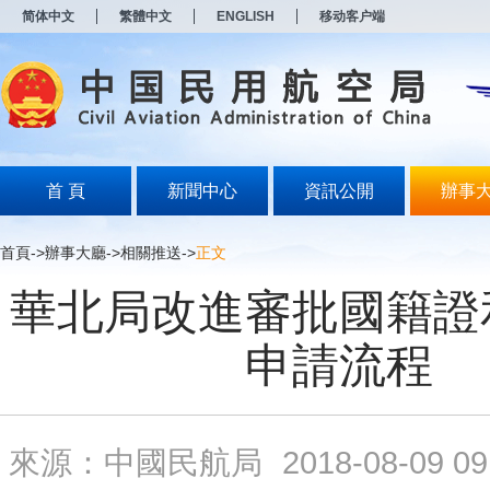
新
简体中文
繁體中文
ENGLISH
移动客户端
窗
口
打
开
无
障
碍
说
明
首 頁
新聞中心
資訊公開
辦事
页
面,
按
首頁
->
辦事大廳
->
相關推送
->
正文
Alt
加
華北局改進審批國籍證
波
浪
键
申請流程
打
开
导
盲
模
來源：中國民航局
2018-08-09 09
式