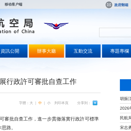
移动客户端
政府郵箱
資訊公開
辦事大廳
互動交流
專題專欄
展行政許可審批自查工作
字體：
大
｜
中
｜
小
列印本頁
分享到：
可審批自查工作，進一步貫徹落實行政許可標準
宋志
作思路。