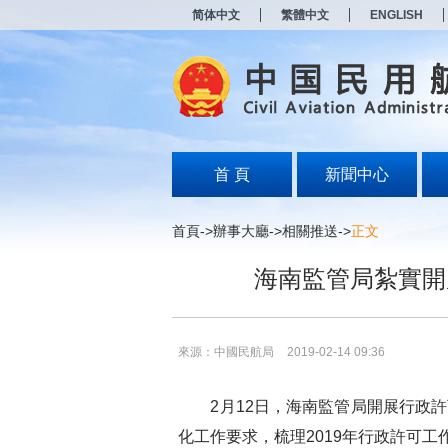
新
简体中文
繁體中文
ENGLISH
窗
口
打
开
无
障
碍
说
明
首 頁
新聞中心
页
面,
按
首頁
->
辦事大廳
->
相關推送
->
正文
Alt
加
海南監管局紮實開
波
浪
键
打
开
來源：中國民航局
2019-02-14 09:36
导
盲
模
2月12日，海南監管局開展行政許
式
化工作要求，梳理2019年行政許可工