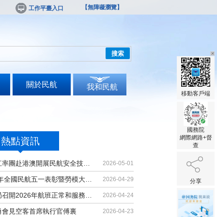
【無障礙瀏覽】
工作平臺入口
搜索
關於民航
我和民航
移動客戶端
國務院
網際網路+督
熱點資訊
查
胡振江率團赴港澳開展民航安全技術交流
2026-05-01
2026年全國民航五一表彰暨勞模大講堂...
2026-04-29
分享
民航局召開2026年航班正常和服務品質...
2026-04-24
勇會見空客首席執行官傅裏
2026-04-23