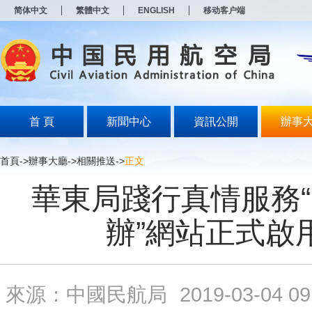
新
简体中文
繁體中文
ENGLISH
移动客户端
窗
口
打
开
无
障
碍
说
明
首 頁
新聞中心
資訊公開
辦事
页
面,
按
首頁
->
辦事大廳
->
相關推送
->
正文
Alt
加
華東局踐行真情服務
波
浪
键
辦”網站正式啟
打
开
导
盲
模
來源：中國民航局
2019-03-04 09
式