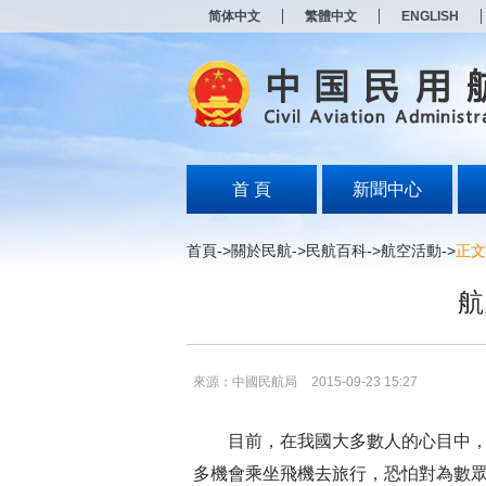
新
简体中文
繁體中文
ENGLISH
窗
口
打
开
无
障
碍
说
明
首 頁
新聞中心
页
面,
按
首頁
->
關於民航
->
民航百科
->
航空活動
->
正文
Alt
加
航
波
浪
键
打
开
來源：中國民航局
2015-09-23 15:27
导
盲
模
目前，在我國大多數人的心目中，
式
多機會乘坐飛機去旅行，恐怕對為數