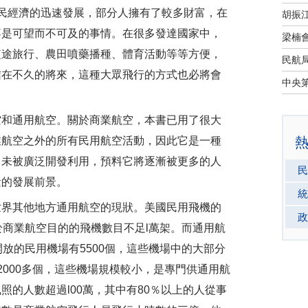
民經濟的迅速發展，部分人擁有了較多財富，在
不是可望而不可及的事情。在很多發達國家中，
短途旅行、農田噴藥播種、體育活動等等方便，
信在不久的將來，這種大眾飛行的方式也必將會
和通用航空。關於商業航空，本書已用了很大
業航空之外的所有民用航空活動，因此它是一種
尚未被廣泛開發利用，預料它將逐漸被更多的人
民
量的發展前景。
統
界其他地方通用航空的現狀。美國民用飛機的
政
於商業航空目的的飛機數目不足l萬架。而通用航
放的民用機場有5500個，這些機場中的大部分
2000多個，這些機場規模較小，是專門供通用航
照的人數超過l00萬，其中有80％以上的人從事