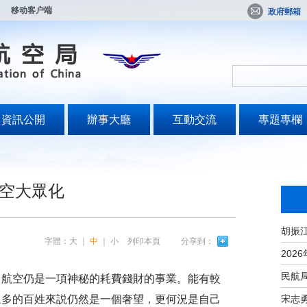
移动客户端
政府郵箱
資訊公開
辦事大廳
互動交流
專題專欄
空大眾化
字體：
大
｜
中
｜
小
列印本頁
分享到：
航空仍是一項神秘的耗費錢財的事業。能有較
宋志
眾多的百姓來説仍然是一個奢望，更何況是自己