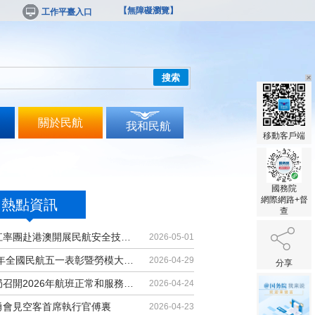
【無障礙瀏覽】
工作平臺入口
搜索
關於民航
我和民航
移動客戶端
國務院
網際網路+督
熱點資訊
查
胡振江率團赴港澳開展民航安全技術交流
2026-05-01
2026年全國民航五一表彰暨勞模大講堂...
2026-04-29
分享
民航局召開2026年航班正常和服務品質...
2026-04-24
勇會見空客首席執行官傅裏
2026-04-23