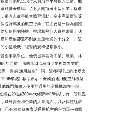
時數是商業航空飛行人員飛行小時數的三倍。他
人還經營著機場。也有人開辦著小型企業，從事
務，還有人從事航空體育活動、空中商業廣告等
一個包羅萬象的航空行業，它主要是一個為個體
空從所使用的飛機、機場和飛行人員在數量上佔
資産和産值卻還不到航空運輸業的十分之一。這
機的小型飛機，經營的規模也都很小。
營企事業單位，他們從事著為工業、農業、林
986年之前，我國還稱這種航空業務為專業航
國際一致的“通用航空”一詞，這種稱呼上的改變比
1996年統計數字顯示：全國的通用航空飛機架
把其他部門和個人使用的通用航空飛機加在一起，
空業在20世紀80年代經濟轉型時期，有一段艱難
展，國外資金和企業的大量涌入，以及個體經濟
，已有種種跡象表明通用航空的主力軍---個體