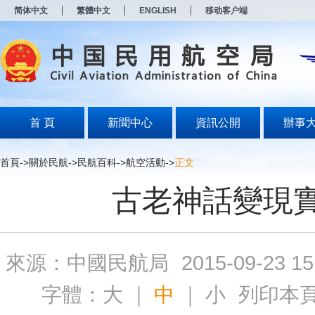
新
简体中文
繁體中文
ENGLISH
移动客户端
窗
口
打
开
无
障
碍
说
明
首 頁
新聞中心
資訊公開
辦事
页
面,
按
首頁
->
關於民航
->
民航百科
->
航空活動
->
正文
Alt
加
古老神話變現
波
浪
键
打
开
來源：中國民航局
2015-09-23 15
导
盲
模
字體：
大
｜
中
｜
小
列印本
式