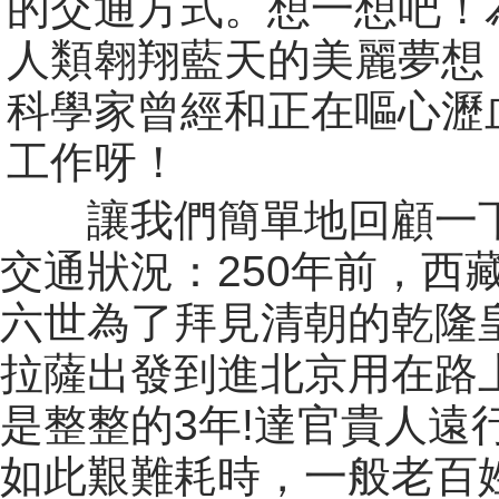
的交通方式。想一想吧！
人類翱翔藍天的美麗夢想
科學家曾經和正在嘔心瀝
工作呀！
讓我們簡單地回顧一
交通狀況：250年前，西
六世為了拜見清朝的乾隆
拉薩出發到進北京用在路
是整整的3年!達官貴人遠
如此艱難耗時，一般老百