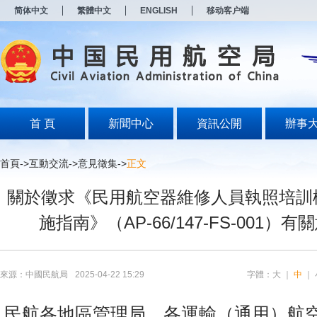
新
简体中文
繁體中文
ENGLISH
移动客户端
窗
口
打
开
无
障
碍
说
明
首 頁
新聞中心
資訊公開
辦事
页
面,
按
首頁
->
互動交流
->
意見徵集
->
正文
Alt
加
關於徵求《民用航空器維修人員執照培訓
波
浪
施指南》（AP-66/147-FS-001）
键
打
开
导
盲
來源：中國民航局
2025-04-22 15:29
字體：
大
｜
中
｜
模
式
民航各地區管理局，各運輸（通用）航