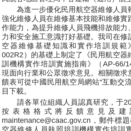
為進一步優化民用航空器維修人員
強化維修人員在維修基本技能和維修實
作能力，為提升維修人員飛機排故能力
力和安全施工意識打好基礎。我司在修
空器維修基礎知識和實作培訓規範》（A
002R2）的基礎上制定了《民用航空
訓機構實作培訓實施指南》（AP-66/147
現面向行業和公眾徵求意見。相關徵求
饋表可從中國民用航空局網站“互動交流”
目下載。
請各單位組織人員認真研究，于202
按表格格式將反饋意見及建
maintenance@caac.gov.cn，郵
空器維修人員執照培訓機構實作培訓