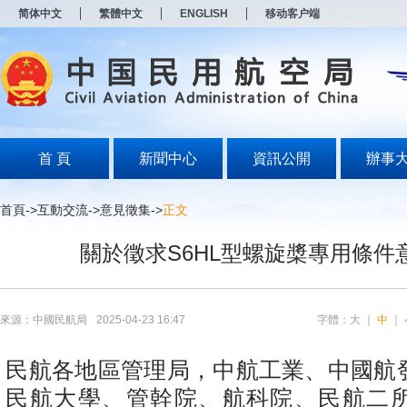
新
简体中文
繁體中文
ENGLISH
移动客户端
窗
口
打
开
无
障
碍
说
明
首 頁
新聞中心
資訊公開
辦事
页
面,
按
首頁
->
互動交流
->
意見徵集
->
正文
Alt
加
關於徵求S6HL型螺旋槳專用條件
波
浪
键
打
开
來源：中國民航局
2025-04-23 16:47
字體：
大
｜
中
｜
导
盲
模
民航各地區管理局，中航工業、中國航
式
民航大學、管幹院、航科院、民航二