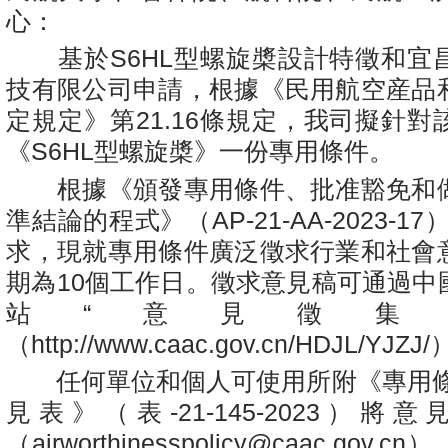
心：
基於S6HL型螺旋槳設計特徵和宜
技有限公司申請，根據《民用航空産品
定規定》第21.16條規定，我司擬針
《S6HL型螺旋槳》一份專用條件。
根據《頒發專用條件、批准豁免和
準結論的程式》（AP-21-AA-2023-1
求，現就專用條件廣泛徵求行業和社會
期為10個工作日。徵求意見稿可通過中
站“意見徵集
（http://www.caac.gov.cn/HDJL/YJZ
任何單位和個人可使用所附《專用條
見表》（表-21-145-2023）
（airworthinesspolicy@caac.gov