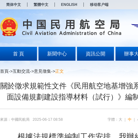
新
简体中文
繁體中文
ENGLISH
移动客户端
窗
口
打
开
无
障
碍
说
明
首 頁
新聞中心
資訊公開
辦事
页
面,
按
首頁
->
互動交流
->
意見徵集
->
正文
Alt
加
關於徵求規範性文件《民用航空地基增強系
波
浪
面設備規劃建設指導材料（試行）》編
键
打
开
导
盲
來源：中國民航局
2025-06-17 08:58
字體：
大
｜
中
｜
模
式
根據法規標準編制工作安排，我辦