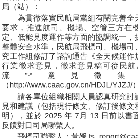
局（站）：
為貫徹落實民航局黨組有關完善全
要求，推進航司、機場、空管三方在
定、低能見度運作等方面的協調統一，
整體安全水準，民航局飛標司、機場司
究工作組修訂了諮詢通告《全天候運作
行業徵求意見，徵求意見稿可從民航
流”-“意見徵
（http://www.caac.gov.cn/HDJL/YJZ
請各單位組織相關人員認真研究討
見和建議（包括現行條文、修訂後條文
明），並於 2025 年 7月 13 日前
反饋對口司局聯繫人。
飛標司聯繫人：黃媛 fs_report@caac.