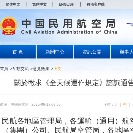
新
简体中文
繁體中文
ENGLISH
移动客户端
窗
口
打
开
无
障
碍
说
明
首 頁
新聞中心
資訊公開
辦事
页
面,
按
首頁
->
互動交流
->
意見徵集
->
正文
Alt
加
關於徵求《全天候運作規定》諮詢通
波
浪
键
打
开
來源：中國民航局
2025-06-18 08:50
字體：
大
｜
中
｜
导
盲
模
民航各地區管理局，各運輸（通用）航
式
（集團）公司、民航局空管局，各地區