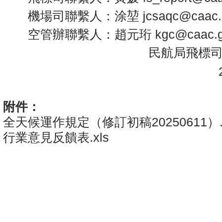
機場司聯繫人：涂堃 jcsaqc@caac.go
空管辦聯繫人：趙元珩 kgc@caac.go
民航局飛標司 
20
附件：
全天候運作規定（修訂初稿20250611）.p
行業意見反饋表.xls